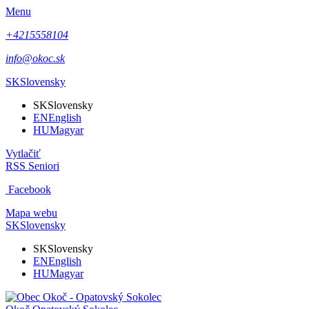
Menu
+4215558104
info@okoc.sk
SK
Slovensky
SK
Slovensky
EN
English
HU
Magyar
Vytlačiť
RSS
Seniori
Facebook
Mapa webu
SK
Slovensky
SK
Slovensky
EN
English
HU
Magyar