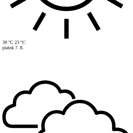
39 °C
23 °C
piatok
7. 8.