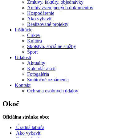
Zmluvy, faktúry, objednávky
Archív zverejnených dokumentov
Hospodárenie
Ako vybaviť
Realizované projekty
Inštitúcie
Cirkev
Kultúra
Školstvo, sociálne služby
Šport
Udalosti
Aktuality
Kalendár akcií
Fotogaléria
Smútočné oznámenia
Kontakt
Ochrana osobných údajov
Okoč
Oficiálna stránka obce
Úradná tabuľa
Ako vybaviť