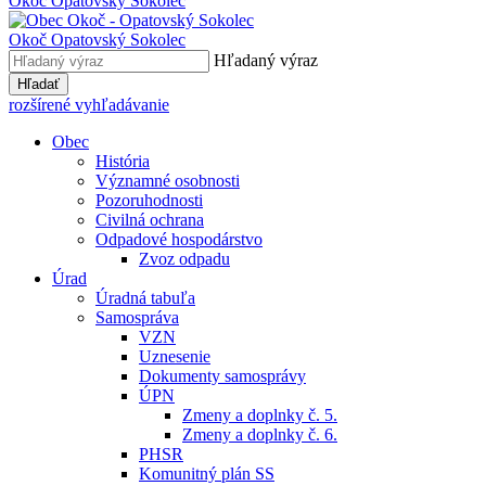
Okoč
Opatovský Sokolec
Okoč
Opatovský Sokolec
Hľadaný výraz
Hľadať
rozšírené vyhľadávanie
Obec
História
Významné osobnosti
Pozoruhodnosti
Civilná ochrana
Odpadové hospodárstvo
Zvoz odpadu
Úrad
Úradná tabuľa
Samospráva
VZN
Uznesenie
Dokumenty samosprávy
ÚPN
Zmeny a doplnky č. 5.
Zmeny a doplnky č. 6.
PHSR
Komunitný plán SS