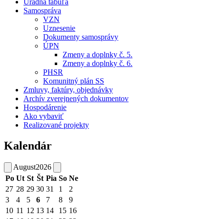
Úradná tabuľa
Samospráva
VZN
Uznesenie
Dokumenty samosprávy
ÚPN
Zmeny a doplnky č. 5.
Zmeny a doplnky č. 6.
PHSR
Komunitný plán SS
Zmluvy, faktúry, objednávky
Archív zverejnených dokumentov
Hospodárenie
Ako vybaviť
Realizované projekty
Kalendár
August
2026
Po
Ut
St
Št
Pia
So
Ne
27
28
29
30
31
1
2
3
4
5
6
7
8
9
10
11
12
13
14
15
16