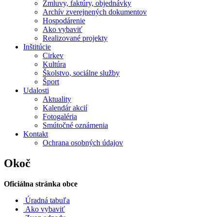
Zmluvy, faktúry, objednávky
Archív zverejnených dokumentov
Hospodárenie
Ako vybaviť
Realizované projekty
Inštitúcie
Cirkev
Kultúra
Školstvo, sociálne služby
Šport
Udalosti
Aktuality
Kalendár akcií
Fotogaléria
Smútočné oznámenia
Kontakt
Ochrana osobných údajov
Okoč
Oficiálna stránka obce
Úradná tabuľa
Ako vybaviť