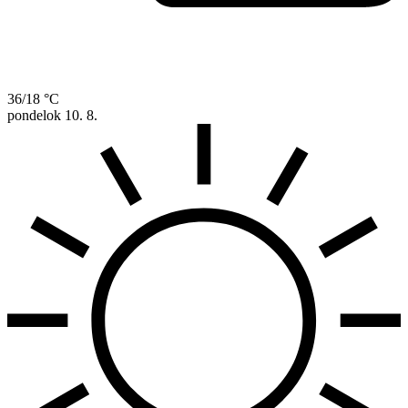
36/18 °C
pondelok
10. 8.