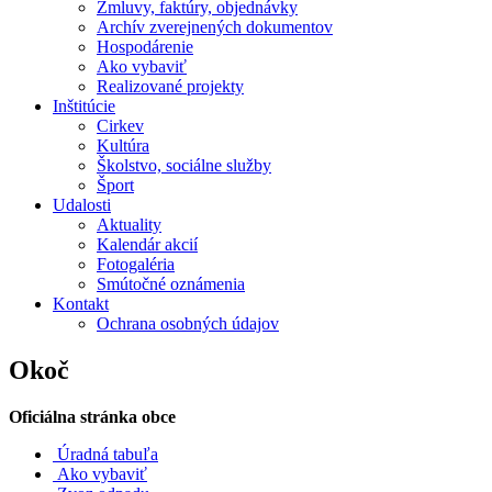
Zmluvy, faktúry, objednávky
Archív zverejnených dokumentov
Hospodárenie
Ako vybaviť
Realizované projekty
Inštitúcie
Cirkev
Kultúra
Školstvo, sociálne služby
Šport
Udalosti
Aktuality
Kalendár akcií
Fotogaléria
Smútočné oznámenia
Kontakt
Ochrana osobných údajov
Okoč
Oficiálna stránka obce
Úradná tabuľa
Ako vybaviť