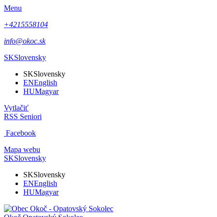
Menu
+4215558104
info@okoc.sk
SK
Slovensky
SK
Slovensky
EN
English
HU
Magyar
Vytlačiť
RSS
Seniori
Facebook
Mapa webu
SK
Slovensky
SK
Slovensky
EN
English
HU
Magyar