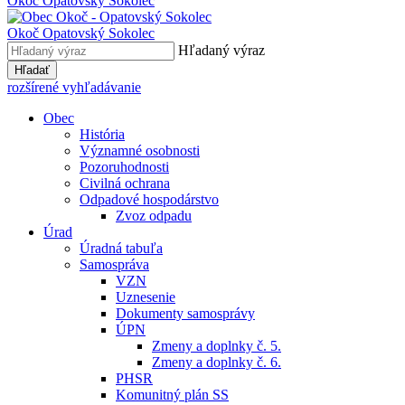
Okoč
Opatovský Sokolec
Okoč
Opatovský Sokolec
Hľadaný výraz
Hľadať
rozšírené vyhľadávanie
Obec
História
Významné osobnosti
Pozoruhodnosti
Civilná ochrana
Odpadové hospodárstvo
Zvoz odpadu
Úrad
Úradná tabuľa
Samospráva
VZN
Uznesenie
Dokumenty samosprávy
ÚPN
Zmeny a doplnky č. 5.
Zmeny a doplnky č. 6.
PHSR
Komunitný plán SS