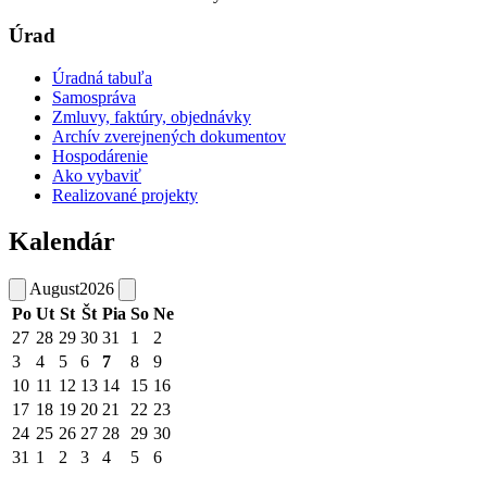
Úrad
Úradná tabuľa
Samospráva
Zmluvy, faktúry, objednávky
Archív zverejnených dokumentov
Hospodárenie
Ako vybaviť
Realizované projekty
Kalendár
August
2026
Po
Ut
St
Št
Pia
So
Ne
27
28
29
30
31
1
2
3
4
5
6
7
8
9
10
11
12
13
14
15
16
17
18
19
20
21
22
23
24
25
26
27
28
29
30
31
1
2
3
4
5
6